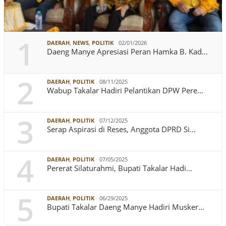
1
DAERAH
,
NEWS
,
POLITIK
02/01/2026
Daeng Manye Apresiasi Peran Hamka B. Kad…
2
DAERAH
,
POLITIK
08/11/2025
Wabup Takalar Hadiri Pelantikan DPW Pere…
3
DAERAH
,
POLITIK
07/12/2025
Serap Aspirasi di Reses, Anggota DPRD Si…
4
DAERAH
,
POLITIK
07/05/2025
Pererat Silaturahmi, Bupati Takalar Hadi…
5
DAERAH
,
POLITIK
06/29/2025
Bupati Takalar Daeng Manye Hadiri Musker…