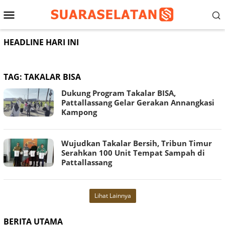
Loncat
Menu
ke
konten
Mobile
HEADLINE HARI INI
TAG:
TAKALAR BISA
Dukung Program Takalar BISA,
Pattallassang Gelar Gerakan Annangkasi
Kampong
Wujudkan Takalar Bersih, Tribun Timur
Serahkan 100 Unit Tempat Sampah di
Pattallassang
Lihat Lainnya
BERITA UTAMA