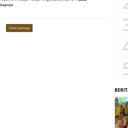
gkapnya
Lihat Lainnya
BERIT