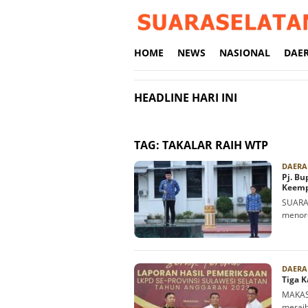
Loncat
ke
konten
HOME
NEWS
NASIONAL
DAE
HEADLINE HARI INI
TAG:
TAKALAR RAIH WTP
DAERA
Pj. Bu
Keem
SUARAS
menore
DAERA
Tiga K
MAKAS
meraih