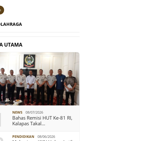
n
OLAHRAGA
TA UTAMA
1
NEWS
08/07/2026
Bahas Remisi HUT Ke-81 RI,
Kalapas Takal…
PENDIDIKAN
08/06/2026