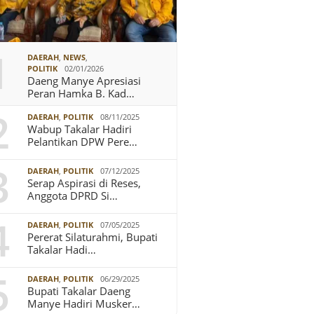
1
DAERAH
,
NEWS
,
POLITIK
02/01/2026
Daeng Manye Apresiasi
Peran Hamka B. Kad…
2
DAERAH
,
POLITIK
08/11/2025
Wabup Takalar Hadiri
Pelantikan DPW Pere…
3
DAERAH
,
POLITIK
07/12/2025
Serap Aspirasi di Reses,
Anggota DPRD Si…
4
DAERAH
,
POLITIK
07/05/2025
Pererat Silaturahmi, Bupati
Takalar Hadi…
5
DAERAH
,
POLITIK
06/29/2025
Bupati Takalar Daeng
Manye Hadiri Musker…