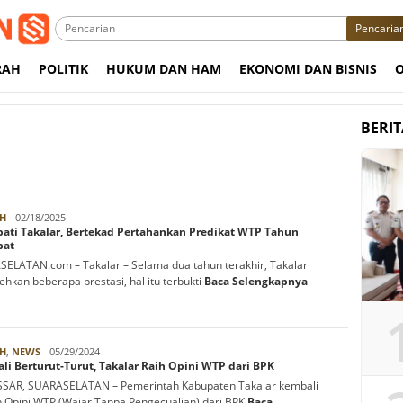
Pencaria
RAH
POLITIK
HUKUM DAN HAM
EKONOMI DAN BISNIS
BERI
Rabbani
H
02/18/2025
pati Takalar, Bertekad Pertahankan Predikat WTP Tahun
pat
ELATAN.com – Takalar – Selama dua tahun terakhir, Takalar
hkan beberapa prestasi, hal itu terbukti
Baca Selengkapnya
Rabbani
H
,
NEWS
05/29/2024
ali Berturut-Turut, Takalar Raih Opini WTP dari BPK
SAR, SUARASELATAN – Pemerintah Kabupaten Takalar kembali
 Opini WTP (Wajar Tanpa Pengecualian) dari BPK
Baca