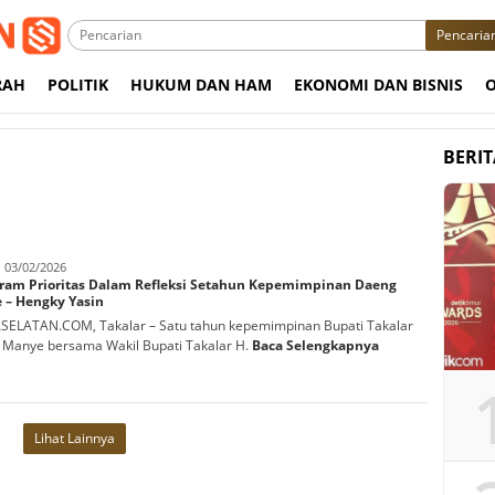
Pencaria
RAH
POLITIK
HUKUM DAN HAM
EKONOMI DAN BISNIS
BERI
abbani
03/02/2026
gram Prioritas Dalam Refleksi Setahun Kepemimpinan Daeng
 – Hengky Yasin
ELATAN.COM, Takalar – Satu tahun kepemimpinan Bupati Takalar
Manye bersama Wakil Bupati Takalar H.
Baca Selengkapnya
Lihat Lainnya