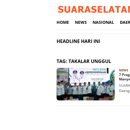
Loncat
ke
konten
HOME
NEWS
NASIONAL
DAE
HEADLINE HARI INI
TAG:
TAKALAR UNGGUL
R
NEWS
7 Pro
Manye
SUARAS
Daeng 