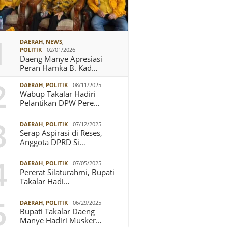
1
DAERAH
,
NEWS
,
POLITIK
02/01/2026
Daeng Manye Apresiasi
Peran Hamka B. Kad…
2
DAERAH
,
POLITIK
08/11/2025
Wabup Takalar Hadiri
Pelantikan DPW Pere…
3
DAERAH
,
POLITIK
07/12/2025
Serap Aspirasi di Reses,
Anggota DPRD Si…
4
DAERAH
,
POLITIK
07/05/2025
Pererat Silaturahmi, Bupati
Takalar Hadi…
5
DAERAH
,
POLITIK
06/29/2025
Bupati Takalar Daeng
Manye Hadiri Musker…