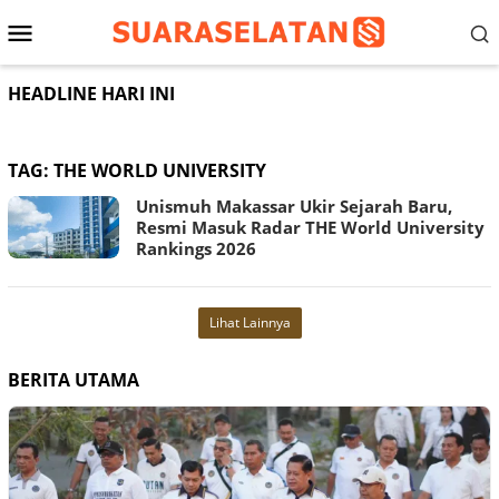
Loncat
Menu
ke
konten
Mobile
HEADLINE HARI INI
TAG:
THE WORLD UNIVERSITY
Unismuh Makassar Ukir Sejarah Baru,
Resmi Masuk Radar THE World University
Rankings 2026
Lihat Lainnya
BERITA UTAMA