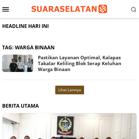
Loncat
Menu
ke
konten
Mobile
HEADLINE HARI INI
TAG:
WARGA BINAAN
Pastikan Layanan Optimal, Kalapas
Takalar Keliling Blok Serap Keluhan
Warga Binaan
Lihat Lainnya
BERITA UTAMA