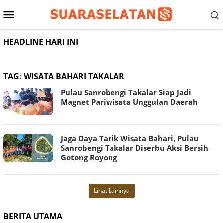
Loncat
Menu
ke
konten
Mobile
HEADLINE HARI INI
TAG:
WISATA BAHARI TAKALAR
Pulau Sanrobengi Takalar Siap Jadi
Magnet Pariwisata Unggulan Daerah
Jaga Daya Tarik Wisata Bahari, Pulau
Sanrobengi Takalar Diserbu Aksi Bersih
Gotong Royong
Lihat Lainnya
BERITA UTAMA