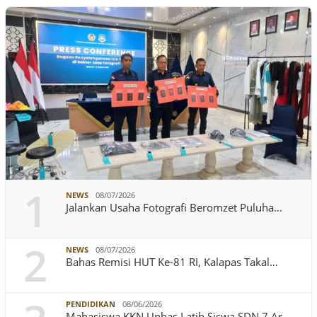
1
NEWS
08/07/2026
Jalankan Usaha Fotografi Beromzet Puluha…
2
NEWS
08/07/2026
Bahas Remisi HUT Ke-81 RI, Kalapas Takal…
PENDIDIKAN
08/06/2026
Mahasiswa KKN Unhas Latih Siswa SDN 7 Ar…