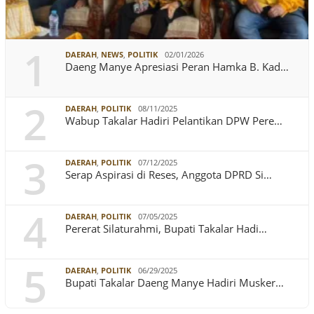
1
DAERAH
,
NEWS
,
POLITIK
02/01/2026
Daeng Manye Apresiasi Peran Hamka B. Kad…
2
DAERAH
,
POLITIK
08/11/2025
Wabup Takalar Hadiri Pelantikan DPW Pere…
3
DAERAH
,
POLITIK
07/12/2025
Serap Aspirasi di Reses, Anggota DPRD Si…
4
DAERAH
,
POLITIK
07/05/2025
Pererat Silaturahmi, Bupati Takalar Hadi…
5
DAERAH
,
POLITIK
06/29/2025
Bupati Takalar Daeng Manye Hadiri Musker…