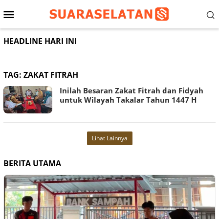
Loncat
Menu
ke
konten
Mobile
HEADLINE HARI INI
TAG:
ZAKAT FITRAH
Inilah Besaran Zakat Fitrah dan Fidyah
untuk Wilayah Takalar Tahun 1447 H
Lihat Lainnya
BERITA UTAMA