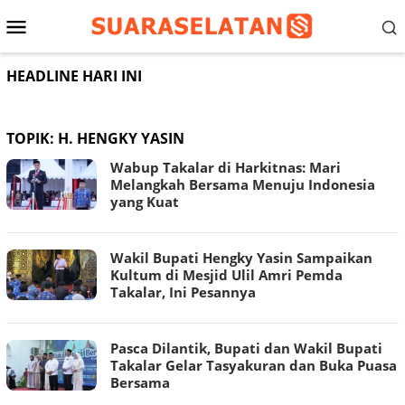
Loncat
Menu
ke
konten
Mobile
HEADLINE HARI INI
TOPIK:
H. HENGKY YASIN
Wabup Takalar di Harkitnas: Mari
Melangkah Bersama Menuju Indonesia
yang Kuat
Wakil Bupati Hengky Yasin Sampaikan
Kultum di Mesjid Ulil Amri Pemda
Takalar, Ini Pesannya
Pasca Dilantik, Bupati dan Wakil Bupati
Takalar Gelar Tasyakuran dan Buka Puasa
Bersama