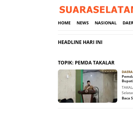
Loncat
ke
konten
HOME
NEWS
NASIONAL
DAE
HEADLINE HARI INI
TOPIK:
PEMDA TAKALAR
DAERA
Pemda 
Bupat
TAKAL
Selata
Baca 