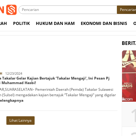
Pencaria
RAH
POLITIK
HUKUM DAN HAM
EKONOMI DAN BISNIS
BERI
Hs
H
12/23/2024
Takalar Gelar Kajian Bertajuk ‘Takalar Mengaji’, Ini Pesan Pj
D'Sau
i Muhammad Hasbi!
AR,SUARASELATAN– Pemerintah Daerah (Pemda) Takalar Sulawesi
n (Sulsel) mengadakan kajian bertajuk “Takalar Mengaji” yang digelar
Selengkapnya
Lihat Lainnya