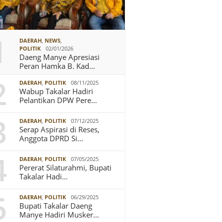
1
DAERAH
,
NEWS
,
POLITIK
02/01/2026
Daeng Manye Apresiasi
Peran Hamka B. Kad…
2
DAERAH
,
POLITIK
08/11/2025
Wabup Takalar Hadiri
Pelantikan DPW Pere…
3
DAERAH
,
POLITIK
07/12/2025
Serap Aspirasi di Reses,
Anggota DPRD Si…
4
DAERAH
,
POLITIK
07/05/2025
Pererat Silaturahmi, Bupati
Takalar Hadi…
5
DAERAH
,
POLITIK
06/29/2025
Bupati Takalar Daeng
Manye Hadiri Musker…