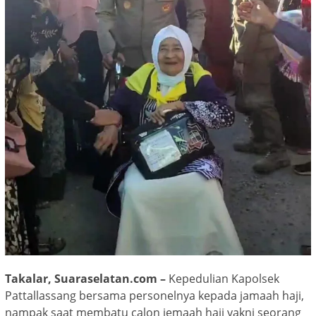
Takalar, Suaraselatan.com –
Kepedulian Kapolsek
Pattallassang bersama personelnya kepada jamaah haji,
nampak saat membatu calon jemaah haji yakni seorang