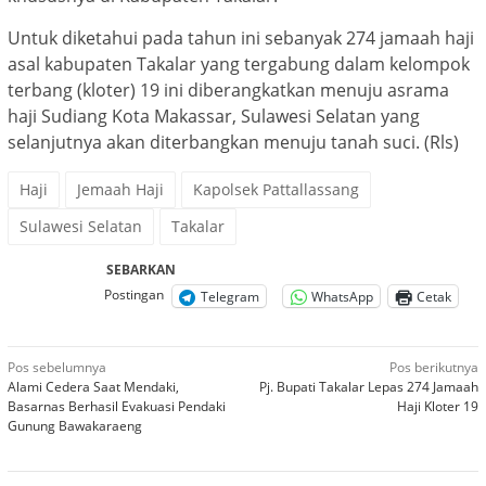
Untuk diketahui pada tahun ini sebanyak 274 jamaah haji
asal kabupaten Takalar yang tergabung dalam kelompok
terbang (kloter) 19 ini diberangkatkan menuju asrama
haji Sudiang Kota Makassar, Sulawesi Selatan yang
selanjutnya akan diterbangkan menuju tanah suci. (Rls)
Haji
Jemaah Haji
Kapolsek Pattallassang
Sulawesi Selatan
Takalar
SEBARKAN
Postingan
Telegram
WhatsApp
Cetak
Navigasi
Pos sebelumnya
Pos berikutnya
Alami Cedera Saat Mendaki,
Pj. Bupati Takalar Lepas 274 Jamaah
pos
Basarnas Berhasil Evakuasi Pendaki
Haji Kloter 19
Gunung Bawakaraeng