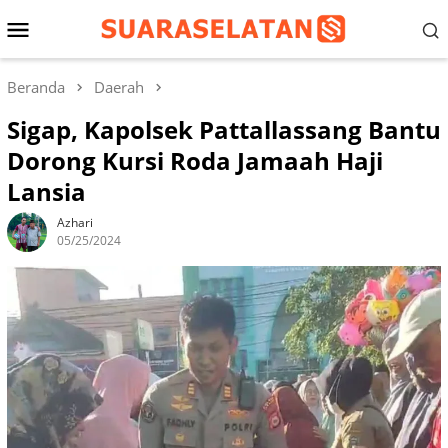
Loncat
Menu
ke
konten
Mobile
Beranda
Daerah
Sigap, Kapolsek Pattallassang Bantu
Dorong Kursi Roda Jamaah Haji
Lansia
Azhari
05/25/2024