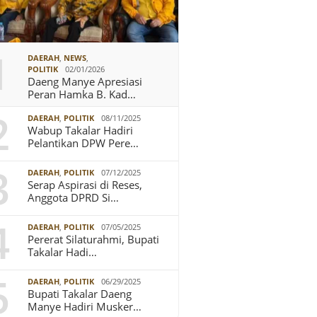
1
DAERAH
,
NEWS
,
POLITIK
02/01/2026
Daeng Manye Apresiasi
Peran Hamka B. Kad…
2
DAERAH
,
POLITIK
08/11/2025
Wabup Takalar Hadiri
Pelantikan DPW Pere…
3
DAERAH
,
POLITIK
07/12/2025
Serap Aspirasi di Reses,
Anggota DPRD Si…
4
DAERAH
,
POLITIK
07/05/2025
Pererat Silaturahmi, Bupati
Takalar Hadi…
5
DAERAH
,
POLITIK
06/29/2025
Bupati Takalar Daeng
Manye Hadiri Musker…