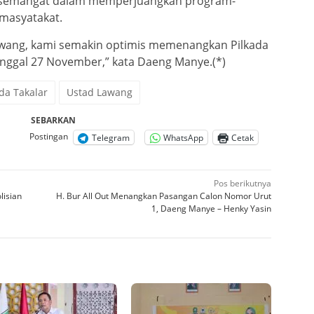
 semangat dalam memperjuangkan program-
masyatakat.
wang, kami semakin optimis memenangkan Pilkada
anggal 27 November,” kata Daeng Manye.(*)
ada Takalar
Ustad Lawang
SEBARKAN
Postingan
Telegram
WhatsApp
Cetak
Pos berikutnya
lisian
H. Bur All Out Menangkan Pasangan Calon Nomor Urut
1, Daeng Manye – Henky Yasin