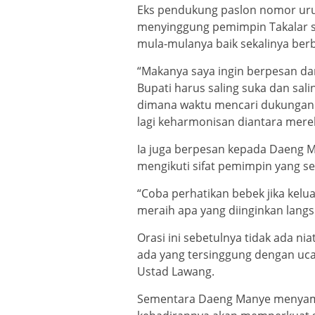
Eks pendukung paslon nomor urut 
menyinggung pemimpin Takalar s
mula-mulanya baik sekalinya ber
“Makanya saya ingin berpesan dar
Bupati harus saling suka dan sali
dimana waktu mencari dukungan se
lagi keharmonisan diantara mere
Ia juga berpesan kepada Daeng Ma
mengikuti sifat pemimpin yang sep
“Coba perhatikan bebek jika kelu
meraih apa yang diinginkan lang
Orasi ini sebetulnya tidak ada 
ada yang tersinggung dengan ucap
Ustad Lawang.
Sementara Daeng Manye menyambu