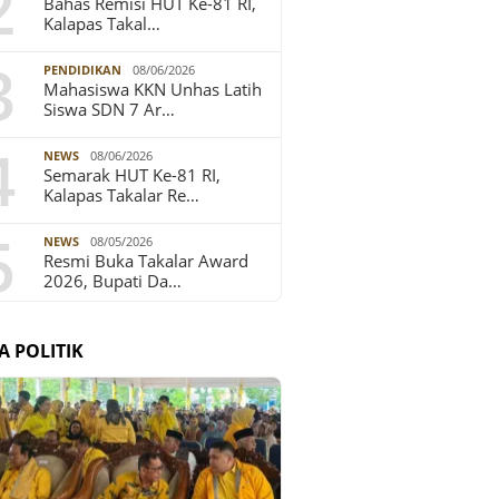
2
Bahas Remisi HUT Ke-81 RI,
Kalapas Takal…
3
PENDIDIKAN
08/06/2026
Mahasiswa KKN Unhas Latih
Siswa SDN 7 Ar…
4
NEWS
08/06/2026
Semarak HUT Ke-81 RI,
Kalapas Takalar Re…
5
NEWS
08/05/2026
Resmi Buka Takalar Award
2026, Bupati Da…
A POLITIK