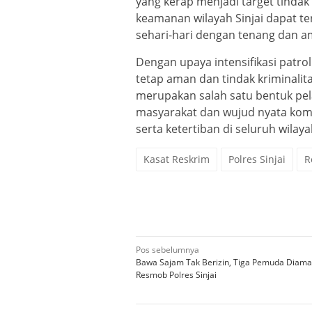
yang kerap menjadi target tindak
keamanan wilayah Sinjai dapat te
sehari-hari dengan tenang dan a
Dengan upaya intensifikasi patroli
tetap aman dan tindak kriminalita
merupakan salah satu bentuk pela
masyarakat dan wujud nyata kom
serta ketertiban di seluruh wilaya
Kasat Reskrim
Polres Sinjai
R
Navigasi
Pos sebelumnya
Bawa Sajam Tak Berizin, Tiga Pemuda Diam
pos
Resmob Polres Sinjai