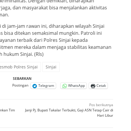
 kriminalitas. Dengan demikian, diharapkan
rjaga, dan masyarakat bisa menjalankan aktivitas
man.
 di jam-jam rawan ini, diharapkan wilayah Sinjai
s bisa ditekan semaksimal mungkin. Patroli ini
yanan terbaik dari Polres Sinjai kepada
itmen mereka dalam menjaga stabilitas keamanan
h hukum Sinjai. (Rls)
esmob Polres Sinjai
Sinjai
SEBARKAN
Postingan
Telegram
WhatsApp
Cetak
Pos berikutnya
ankan Tim
Janji Pj. Bupati Takalar Terbukti, Gaji ASN Tetap Cair di
Hari Libur