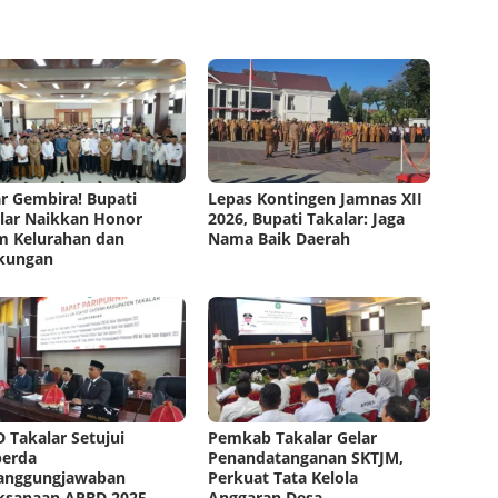
r Gembira! Bupati
Lepas Kontingen Jamnas XII
lar Naikkan Honor
2026, Bupati Takalar: Jaga
 Kelurahan dan
Nama Baik Daerah
kungan
 Takalar Setujui
Pemkab Takalar Gelar
perda
Penandatanganan SKTJM,
anggungjawaban
Perkuat Tata Kelola
ksanaan APBD 2025
Anggaran Desa