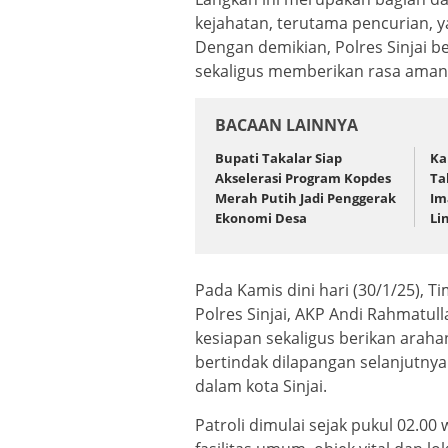
kejahatan, terutama pencurian, y
Dengan demikian, Polres Sinjai 
sekaligus memberikan rasa aman
BACAAN LAINNYA
Bupati Takalar Siap
Ka
Akselerasi Program Kopdes
Ta
Merah Putih Jadi Penggerak
Im
Ekonomi Desa
Li
Pada Kamis dini hari (30/1/25), 
Polres Sinjai, AKP Andi Rahmatulla
kesiapan sekaligus berikan araha
bertindak dilapangan selanjutnya 
dalam kota Sinjai.
Patroli dimulai sejak pukul 02.0