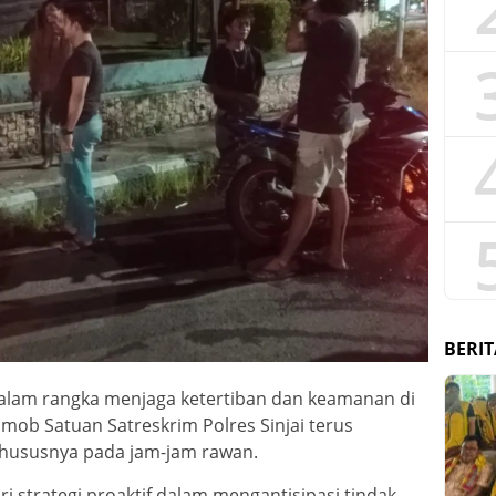
BERIT
alam rangka menjaga ketertiban dan keamanan di
smob Satuan Satreskrim Polres Sinjai terus
 khususnya pada jam-jam rawan.
i strategi proaktif dalam mengantisipasi tindak