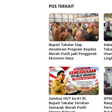
POS TERKAIT
Bupati Takalar Siap
Kaba
Akselerasi Program Kopdes
Taka
Merah Putih Jadi Penggerak
Imam
Ekonomi Desa
Ling
Sambut HUT ke-81 RI,
DPRD
Bupati Takalar Serukan
Ran
Semarak Merah Putih
Pert
Hingga Pelosok
Pela