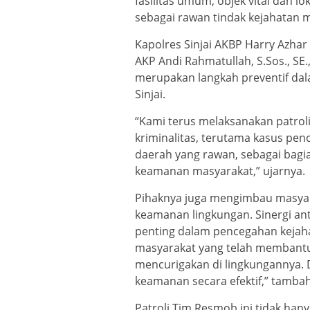
fasilitas umum, objek vital dan lo
sebagai rawan tindak kejahatan 
Kapolres Sinjai AKBP Harry Azhar S
AKP Andi Rahmatullah, S.Sos., SE.
merupakan langkah preventif da
Sinjai.
“Kami terus melaksanakan patrol
kriminalitas, terutama kasus pen
daerah yang rawan, sebagai bag
keamanan masyarakat,” ujarnya.
Pihaknya juga mengimbau masyar
keamanan lingkungan. Sinergi an
penting dalam pencegahan kejaha
masyarakat yang telah membantu 
mencurigakan di lingkungannya. 
keamanan secara efektif,” tamba
Patroli Tim Resmob ini tidak han