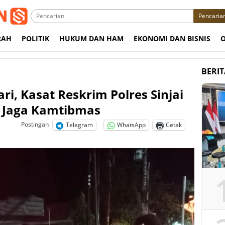
Pencaria
RAH
POLITIK
HUKUM DAN HAM
EKONOMI DAN BISNIS
BERI
ari, Kasat Reskrim Polres Sinjai
 Jaga Kamtibmas
Postingan
Telegram
WhatsApp
Cetak