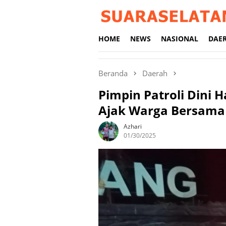
Loncat
ke
konten
HOME
NEWS
NASIONAL
DAE
Beranda
Daerah
Pimpin Patroli Dini H
Ajak Warga Bersama
Azhari
01/30/2025