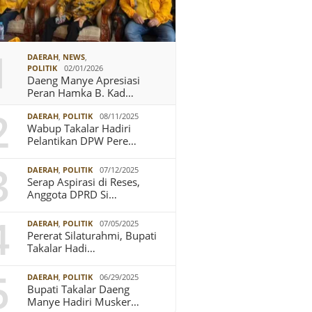
1
DAERAH
,
NEWS
,
POLITIK
02/01/2026
Daeng Manye Apresiasi
Peran Hamka B. Kad…
2
DAERAH
,
POLITIK
08/11/2025
Wabup Takalar Hadiri
Pelantikan DPW Pere…
3
DAERAH
,
POLITIK
07/12/2025
Serap Aspirasi di Reses,
Anggota DPRD Si…
4
DAERAH
,
POLITIK
07/05/2025
Pererat Silaturahmi, Bupati
Takalar Hadi…
5
DAERAH
,
POLITIK
06/29/2025
Bupati Takalar Daeng
Manye Hadiri Musker…