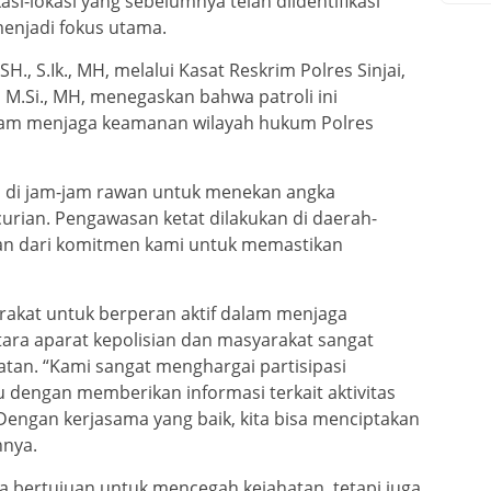
kasi-lokasi yang sebelumnya telah diidentifikasi
menjadi fokus utama.
H., S.Ik., MH, melalui Kasat Reskrim Polres Sinjai,
, M.Si., MH, menegaskan bahwa patroli ini
lam menjaga keamanan wilayah hukum Polres
i di jam-jam rawan untuk menekan angka
curian. Pengawasan ketat dilakukan di daerah-
ian dari komitmen kami untuk memastikan
akat untuk berperan aktif dalam menjaga
tara aparat kepolisian dan masyarakat sangat
tan. “Kami sangat menghargai partisipasi
dengan memberikan informasi terkait aktivitas
Dengan kerjasama yang baik, kita bisa menciptakan
hnya.
ya bertujuan untuk mencegah kejahatan, tetapi juga