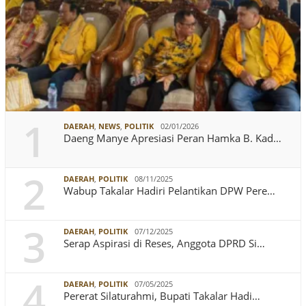
1
DAERAH
,
NEWS
,
POLITIK
02/01/2026
Daeng Manye Apresiasi Peran Hamka B. Kad…
2
DAERAH
,
POLITIK
08/11/2025
Wabup Takalar Hadiri Pelantikan DPW Pere…
3
DAERAH
,
POLITIK
07/12/2025
Serap Aspirasi di Reses, Anggota DPRD Si…
4
DAERAH
,
POLITIK
07/05/2025
Pererat Silaturahmi, Bupati Takalar Hadi…