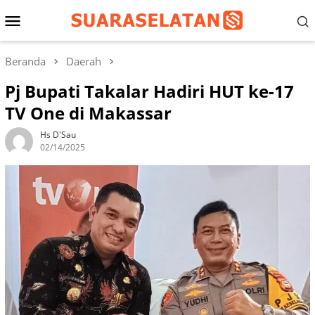
Loncat
Menu
ke
konten
Mobile
Beranda
Daerah
Pj Bupati Takalar Hadiri HUT ke-17
TV One di Makassar
Hs D'Sau
02/14/2025