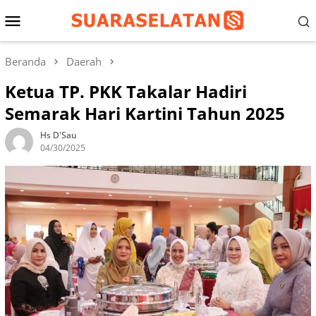
Loncat
Menu
ke
konten
Mobile
Beranda
Daerah
Ketua TP. PKK Takalar Hadiri
Semarak Hari Kartini Tahun 2025
Hs D'Sau
04/30/2025