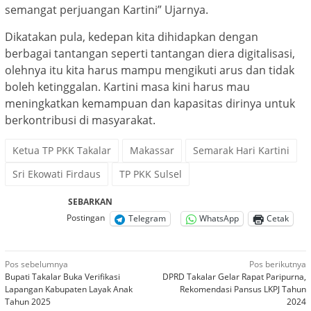
semangat perjuangan Kartini” Ujarnya.
Dikatakan pula, kedepan kita dihidapkan dengan
berbagai tantangan seperti tantangan diera digitalisasi,
olehnya itu kita harus mampu mengikuti arus dan tidak
boleh ketinggalan. Kartini masa kini harus mau
meningkatkan kemampuan dan kapasitas dirinya untuk
berkontribusi di masyarakat.
Ketua TP PKK Takalar
Makassar
Semarak Hari Kartini
Sri Ekowati Firdaus
TP PKK Sulsel
SEBARKAN
Postingan
Telegram
WhatsApp
Cetak
Navigasi
Pos sebelumnya
Pos berikutnya
Bupati Takalar Buka Verifikasi
DPRD Takalar Gelar Rapat Paripurna,
pos
Lapangan Kabupaten Layak Anak
Rekomendasi Pansus LKPJ Tahun
Tahun 2025
2024