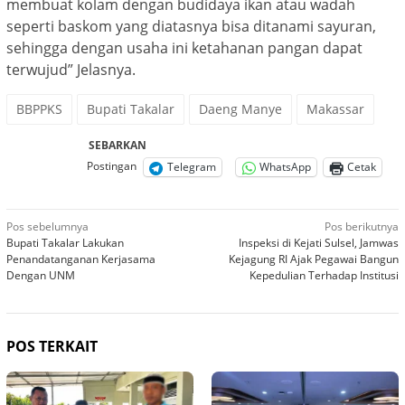
membuat kolam dengan budidaya ikan atau wadah
seperti baskom yang diatasnya bisa ditanami sayuran,
sehingga dengan usaha ini ketahanan pangan dapat
terwujud” Jelasnya.
BBPPKS
Bupati Takalar
Daeng Manye
Makassar
SEBARKAN
Postingan
Telegram
WhatsApp
Cetak
Navigasi
Pos sebelumnya
Pos berikutnya
Bupati Takalar Lakukan
Inspeksi di Kejati Sulsel, Jamwas
pos
Penandatanganan Kerjasama
Kejagung RI Ajak Pegawai Bangun
Dengan UNM
Kepedulian Terhadap Institusi
POS TERKAIT