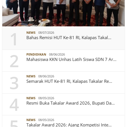
1
NEWS
08/07/2026
Bahas Remisi HUT Ke-81 RI, Kalapas Takal…
2
PENDIDIKAN
08/06/2026
Mahasiswa KKN Unhas Latih Siswa SDN 7 Ar…
3
NEWS
08/06/2026
Semarak HUT Ke-81 RI, Kalapas Takalar Re…
4
NEWS
08/05/2026
Resmi Buka Takalar Award 2026, Bupati Da…
5
NEWS
08/05/2026
Takalar Award 2026: Ajang Kompetisi Inte…