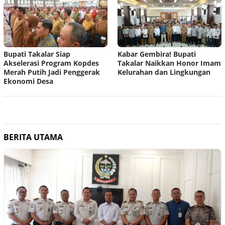
Bupati Takalar Siap
Kabar Gembira! Bupati
Akselerasi Program Kopdes
Takalar Naikkan Honor Imam
Merah Putih Jadi Penggerak
Kelurahan dan Lingkungan
Ekonomi Desa
BERITA UTAMA