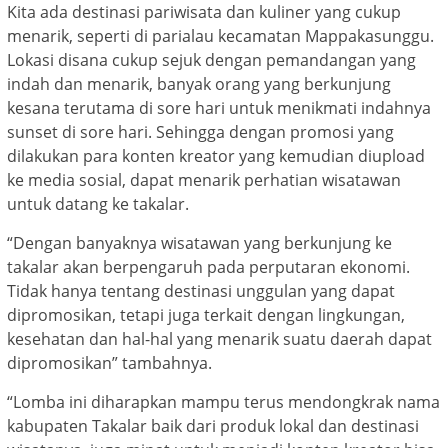
Kita ada destinasi pariwisata dan kuliner yang cukup
menarik, seperti di parialau kecamatan Mappakasunggu.
Lokasi disana cukup sejuk dengan pemandangan yang
indah dan menarik, banyak orang yang berkunjung
kesana terutama di sore hari untuk menikmati indahnya
sunset di sore hari. Sehingga dengan promosi yang
dilakukan para konten kreator yang kemudian diupload
ke media sosial, dapat menarik perhatian wisatawan
untuk datang ke takalar.
“Dengan banyaknya wisatawan yang berkunjung ke
takalar akan berpengaruh pada perputaran ekonomi.
Tidak hanya tentang destinasi unggulan yang dapat
dipromosikan, tetapi juga terkait dengan lingkungan,
kesehatan dan hal-hal yang menarik suatu daerah dapat
dipromosikan” tambahnya.
“Lomba ini diharapkan mampu terus mendongkrak nama
kabupaten Takalar baik dari produk lokal dan destinasi