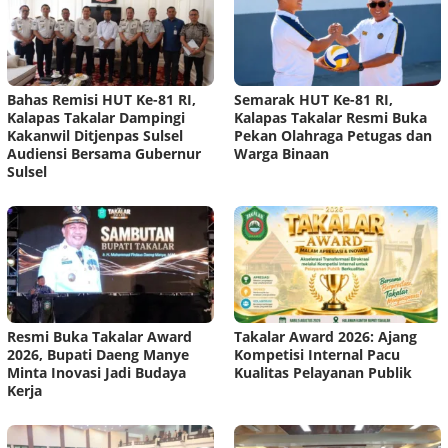
Bahas Remisi HUT Ke-81 RI,
Semarak HUT Ke-81 RI,
Kalapas Takalar Dampingi
Kalapas Takalar Resmi Buka
Kakanwil Ditjenpas Sulsel
Pekan Olahraga Petugas dan
Audiensi Bersama Gubernur
Warga Binaan
Sulsel
Resmi Buka Takalar Award
Takalar Award 2026: Ajang
2026, Bupati Daeng Manye
Kompetisi Internal Pacu
Minta Inovasi Jadi Budaya
Kualitas Pelayanan Publik
Kerja