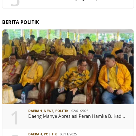
BERITA POLITIK
1
DAERAH
,
NEWS
,
POLITIK
02/01/2026
Daeng Manye Apresiasi Peran Hamka B. Kad…
DAERAH
,
POLITIK
08/11/2025