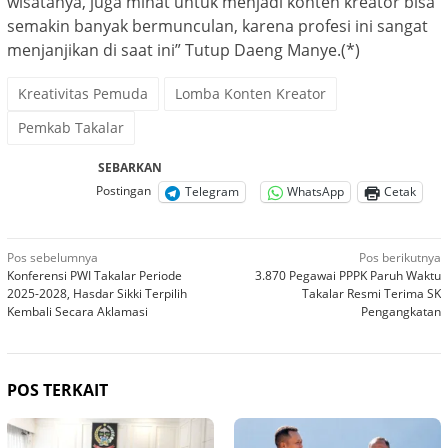
wisatanya, juga minat untuk menjadi konten kreator bisa
semakin banyak bermunculan, karena profesi ini sangat
menjanjikan di saat ini” Tutup Daeng Manye.(*)
Kreativitas Pemuda
Lomba Konten Kreator
Pemkab Takalar
SEBARKAN
Postingan
Telegram
WhatsApp
Cetak
Navigasi
Pos sebelumnya
Pos berikutnya
Konferensi PWI Takalar Periode
3.870 Pegawai PPPK Paruh Waktu
pos
2025-2028, Hasdar Sikki Terpilih
Takalar Resmi Terima SK
Kembali Secara Aklamasi
Pengangkatan
POS TERKAIT