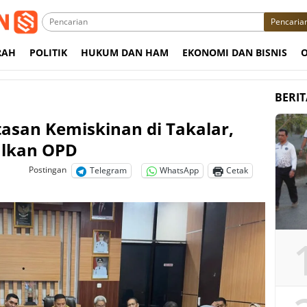
Pencaria
RAH
POLITIK
HUKUM DAN HAM
EKONOMI DAN BISNIS
BERI
asan Kemiskinan di Takalar,
ulkan OPD
Postingan
Telegram
WhatsApp
Cetak