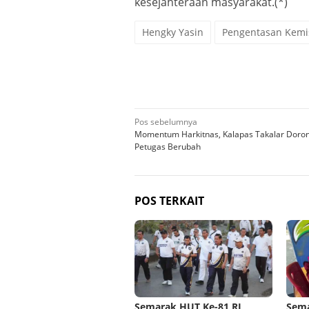
kesejahteraan masyarakat.(*)
Hengky Yasin
Pengentasan Kemi
Navigasi
Pos sebelumnya
Momentum Harkitnas, Kalapas Takalar Doro
pos
Petugas Berubah
POS TERKAIT
Semarak HUT Ke-81 RI,
Sema