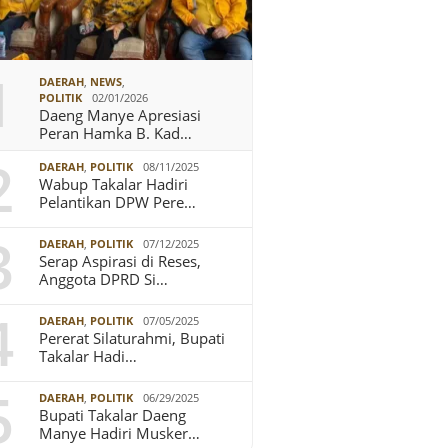
1
DAERAH
,
NEWS
,
POLITIK
02/01/2026
Daeng Manye Apresiasi
Peran Hamka B. Kad…
2
DAERAH
,
POLITIK
08/11/2025
Wabup Takalar Hadiri
Pelantikan DPW Pere…
3
DAERAH
,
POLITIK
07/12/2025
Serap Aspirasi di Reses,
Anggota DPRD Si…
4
DAERAH
,
POLITIK
07/05/2025
Pererat Silaturahmi, Bupati
Takalar Hadi…
5
DAERAH
,
POLITIK
06/29/2025
Bupati Takalar Daeng
Manye Hadiri Musker…