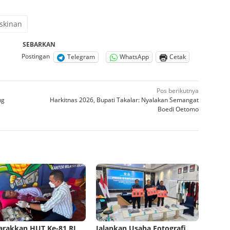
skinan
SEBARKAN
Postingan
Telegram
WhatsApp
Cetak
Pos berikutnya
ng
Harkitnas 2026, Bupati Takalar: Nyalakan Semangat
Boedi Oetomo
rakkan HUT Ke-81 RI,
Jalankan Usaha Fotografi