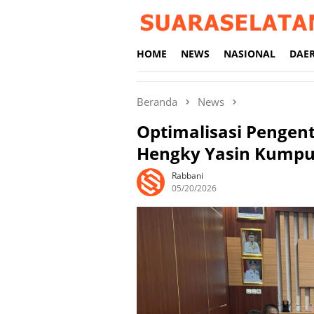
Loncat
ke
konten
HOME
NEWS
NASIONAL
DAE
Beranda
News
Optimalisasi Pengent
Hengky Yasin Kump
Rabbani
05/20/2026