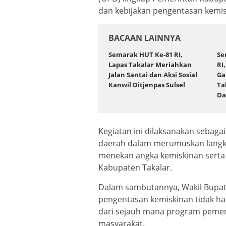
dan kebijakan pengentasan kemis
BACAAN LAINNYA
Semarak HUT Ke-81 RI,
Se
Lapas Takalar Meriahkan
RI
Jalan Santai dan Aksi Sosial
Ga
Kanwil Ditjenpas Sulsel
Ta
Da
Kegiatan ini dilaksanakan sebaga
daerah dalam merumuskan langka
menekan angka kemiskinan serta
Kabupaten Takalar.
Dalam sambutannya, Wakil Bupat
pengentasan kemiskinan tidak han
dari sejauh mana program pemer
masyarakat.