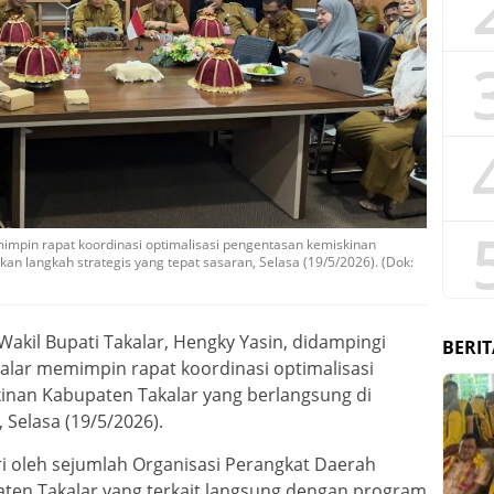
mimpin rapat koordinasi optimalisasi pengentasan kemiskinan
 langkah strategis yang tepat sasaran, Selasa (19/5/2026). (Dok:
Wakil Bupati Takalar, Hengky Yasin, didampingi
BERIT
alar memimpin rapat koordinasi optimalisasi
inan Kabupaten Takalar yang berlangsung di
 Selasa (19/5/2026).
ri oleh sejumlah Organisasi Perangkat Daerah
ten Takalar yang terkait langsung dengan program