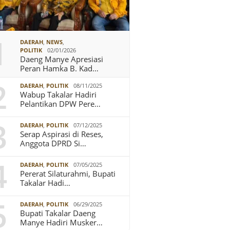
1
DAERAH
,
NEWS
,
POLITIK
02/01/2026
Daeng Manye Apresiasi
Peran Hamka B. Kad…
2
DAERAH
,
POLITIK
08/11/2025
Wabup Takalar Hadiri
Pelantikan DPW Pere…
3
DAERAH
,
POLITIK
07/12/2025
Serap Aspirasi di Reses,
Anggota DPRD Si…
4
DAERAH
,
POLITIK
07/05/2025
Pererat Silaturahmi, Bupati
Takalar Hadi…
5
DAERAH
,
POLITIK
06/29/2025
Bupati Takalar Daeng
Manye Hadiri Musker…