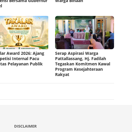
ensi Bersama Gubernur
Warga Binaan
el
lar Award 2026: Ajang
Serap Aspirasi Warga
etisi Internal Pacu
Pattallassang, Hj. Fadilah
itas Pelayanan Publik
Tegaskan Komitmen Kawal
Program Kesejahteraan
Rakyat
DISCLAIMER