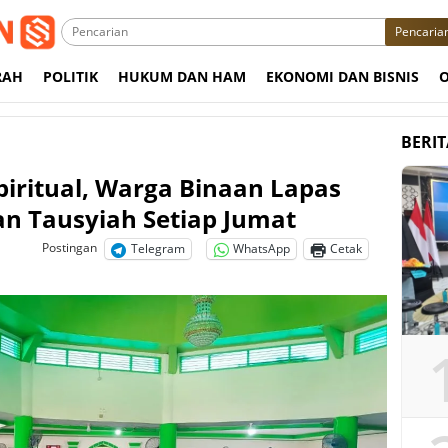
Pencaria
RAH
POLITIK
HUKUM DAN HAM
EKONOMI DAN BISNIS
BERI
iritual, Warga Binaan Lapas
dan Tausyiah Setiap Jumat
Postingan
Telegram
WhatsApp
Cetak