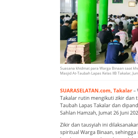
Suasana khidmat para Warga Binaan saat khu
Masjid At-Taubah Lapas Kelas IIB Takalar, Ju
SUARASELATAN.com, Takalar
– 
Takalar rutin mengikuti zikir dan
Taubah Lapas Takalar dan dipan
Sahlan Hamzah, Jumat 26 Juni 202
Zikir dan tausyiah ini dilaksan
spiritual Warga Binaan, sehingga