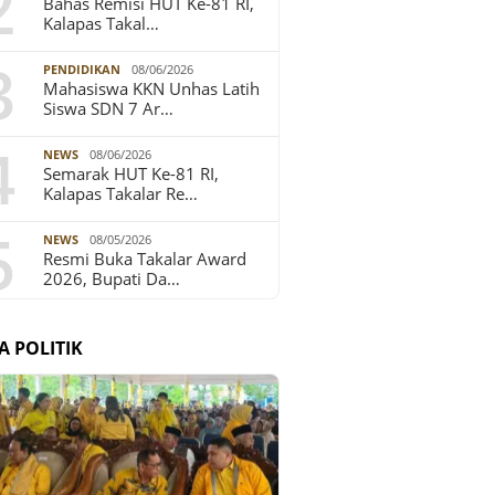
2
Bahas Remisi HUT Ke-81 RI,
Kalapas Takal…
3
PENDIDIKAN
08/06/2026
Mahasiswa KKN Unhas Latih
Siswa SDN 7 Ar…
4
NEWS
08/06/2026
Semarak HUT Ke-81 RI,
Kalapas Takalar Re…
5
NEWS
08/05/2026
Resmi Buka Takalar Award
2026, Bupati Da…
A POLITIK