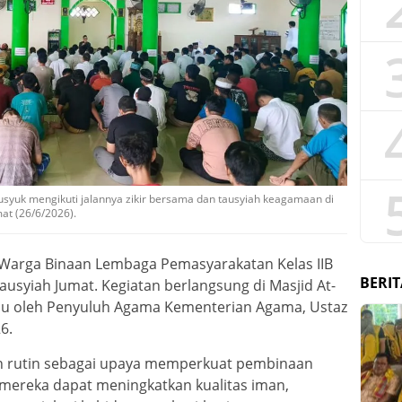
syuk mengikuti jalannya zikir bersama dan tausyiah keagamaan di
mat (26/6/2026).
Warga Binaan Lembaga Pemasyarakatan Kelas IIB
BERIT
 tausyiah Jumat. Kegiatan berlangsung di Masjid At-
du oleh Penyuluh Agama Kementerian Agama, Ustaz
6.
akan rutin sebagai upaya memperkuat pembinaan
 mereka dapat meningkatkan kualitas iman,