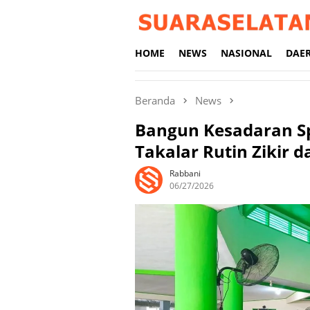
Loncat
ke
konten
HOME
NEWS
NASIONAL
DAE
Beranda
News
Bangun Kesadaran Sp
Takalar Rutin Zikir 
Rabbani
06/27/2026