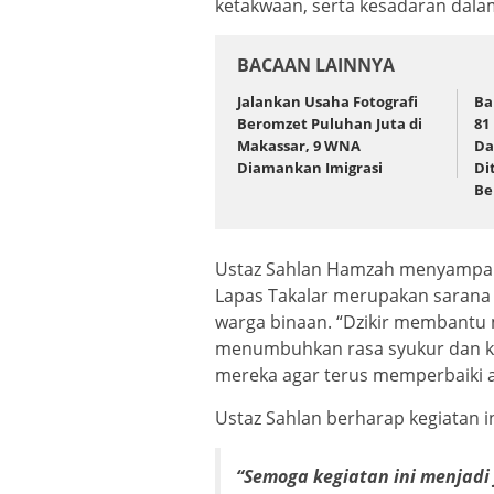
ketakwaan, serta kesadaran dala
BACAAN LAINNYA
Jalankan Usaha Fotografi
Ba
Beromzet Puluhan Juta di
81
Makassar, 9 WNA
Da
Diamankan Imigrasi
Di
Be
Ustaz Sahlan Hamzah menyampaika
Lapas Takalar merupakan sarana 
warga binaan. “Dzikir membantu
menumbuhkan rasa syukur dan ke
mereka agar terus memperbaiki ak
Ustaz Sahlan berharap kegiatan i
“Semoga kegiatan ini menjadi 