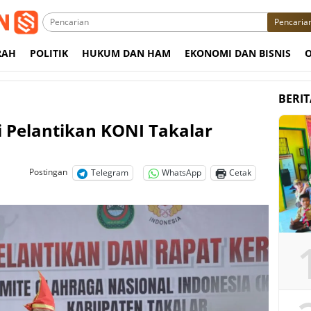
Pencaria
RAH
POLITIK
HUKUM DAN HAM
EKONOMI DAN BISNIS
BERI
i Pelantikan KONI Takalar
Postingan
Telegram
WhatsApp
Cetak