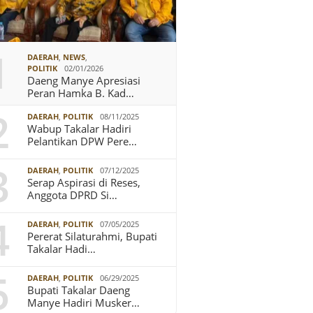
1
DAERAH
,
NEWS
,
POLITIK
02/01/2026
Daeng Manye Apresiasi
Peran Hamka B. Kad…
2
DAERAH
,
POLITIK
08/11/2025
Wabup Takalar Hadiri
Pelantikan DPW Pere…
3
DAERAH
,
POLITIK
07/12/2025
Serap Aspirasi di Reses,
Anggota DPRD Si…
4
DAERAH
,
POLITIK
07/05/2025
Pererat Silaturahmi, Bupati
Takalar Hadi…
5
DAERAH
,
POLITIK
06/29/2025
Bupati Takalar Daeng
Manye Hadiri Musker…