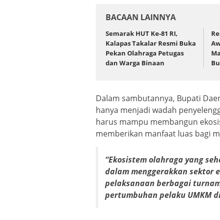
BACAAN LAINNYA
Semarak HUT Ke-81 RI,
Re
Kalapas Takalar Resmi Buka
Aw
Pekan Olahraga Petugas
Ma
dan Warga Binaan
Bu
Dalam sambutannya, Bupati Daen
hanya menjadi wadah penyelengga
harus mampu membangun ekosiste
memberikan manfaat luas bagi 
“Ekosistem olahraga yang se
dalam menggerakkan sektor ek
pelaksanaan berbagai turna
pertumbuhan pelaku UMKM di 