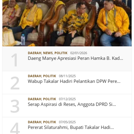
1
DAERAH
,
NEWS
,
POLITIK
02/01/2026
Daeng Manye Apresiasi Peran Hamka B. Kad…
2
DAERAH
,
POLITIK
08/11/2025
Wabup Takalar Hadiri Pelantikan DPW Pere…
3
DAERAH
,
POLITIK
07/12/2025
Serap Aspirasi di Reses, Anggota DPRD Si…
4
DAERAH
,
POLITIK
07/05/2025
Pererat Silaturahmi, Bupati Takalar Hadi…