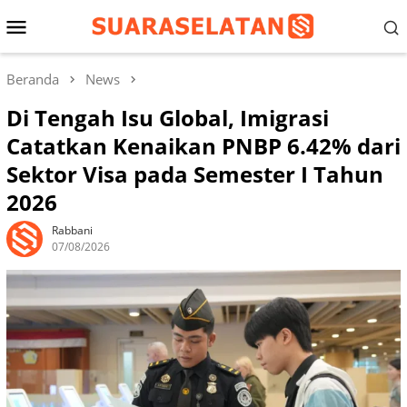
Loncat
Menu
ke
konten
Mobile
Beranda
News
Di Tengah Isu Global, Imigrasi
Catatkan Kenaikan PNBP 6.42% dari
Sektor Visa pada Semester I Tahun
2026
Rabbani
07/08/2026