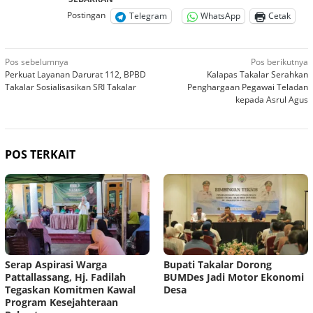
Postingan
Telegram
WhatsApp
Cetak
Navigasi
Pos sebelumnya
Pos berikutnya
Perkuat Layanan Darurat 112, BPBD
Kalapas Takalar Serahkan
pos
Takalar Sosialisasikan SRI Takalar
Penghargaan Pegawai Teladan
kepada Asrul Agus
POS TERKAIT
Serap Aspirasi Warga
Bupati Takalar Dorong
Pattallassang, Hj. Fadilah
BUMDes Jadi Motor Ekonomi
Tegaskan Komitmen Kawal
Desa
Program Kesejahteraan