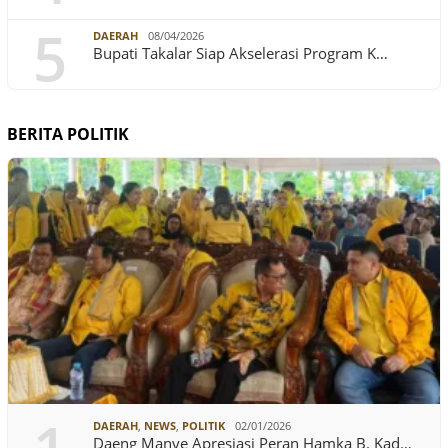
5
DAERAH
08/04/2026
Bupati Takalar Siap Akselerasi Program K…
BERITA POLITIK
DAERAH
,
NEWS
,
POLITIK
02/01/2026
Daeng Manye Apresiasi Peran Hamka B. Kad…