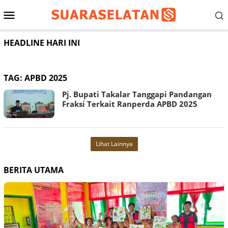
Loncat
Menu
ke
konten
Mobile
HEADLINE HARI INI
TAG:
APBD 2025
Pj. Bupati Takalar Tanggapi Pandangan
Fraksi Terkait Ranperda APBD 2025
Lihat Lainnya
BERITA UTAMA