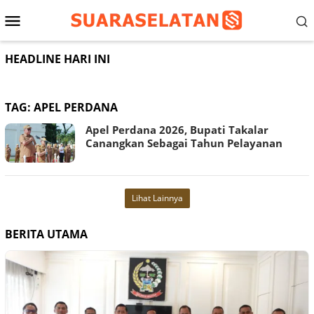
Loncat
Menu
ke
konten
Mobile
HEADLINE HARI INI
TAG:
APEL PERDANA
Apel Perdana 2026, Bupati Takalar
Canangkan Sebagai Tahun Pelayanan
Lihat Lainnya
BERITA UTAMA