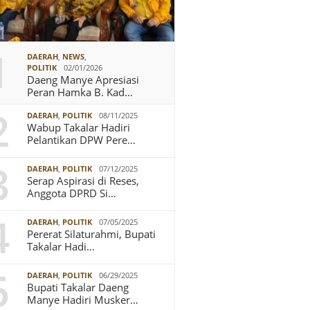
1
DAERAH
,
NEWS
,
POLITIK
02/01/2026
Daeng Manye Apresiasi
Peran Hamka B. Kad…
2
DAERAH
,
POLITIK
08/11/2025
Wabup Takalar Hadiri
Pelantikan DPW Pere…
3
DAERAH
,
POLITIK
07/12/2025
Serap Aspirasi di Reses,
Anggota DPRD Si…
4
DAERAH
,
POLITIK
07/05/2025
Pererat Silaturahmi, Bupati
Takalar Hadi…
5
DAERAH
,
POLITIK
06/29/2025
Bupati Takalar Daeng
Manye Hadiri Musker…