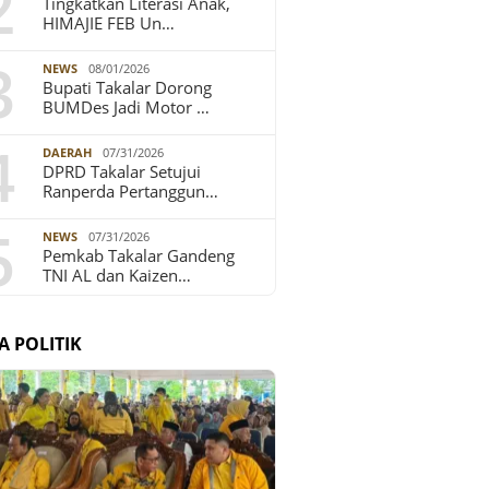
2
Tingkatkan Literasi Anak,
HIMAJIE FEB Un…
3
NEWS
08/01/2026
Bupati Takalar Dorong
BUMDes Jadi Motor …
4
DAERAH
07/31/2026
DPRD Takalar Setujui
Ranperda Pertanggun…
5
NEWS
07/31/2026
Pemkab Takalar Gandeng
TNI AL dan Kaizen…
A POLITIK