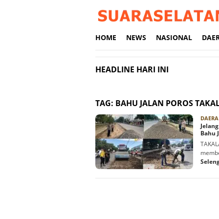
Loncat
ke
konten
HOME
NEWS
NASIONAL
DAE
HEADLINE HARI INI
TAG:
BAHU JALAN POROS TAKA
DAERA
Jelan
Bahu J
TAKALA
memben
Selen