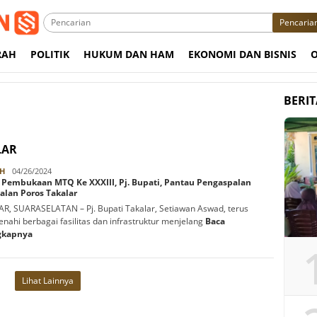
Pencaria
RAH
POLITIK
HUKUM DAN HAM
EKONOMI DAN BISNIS
BERI
LAR
Rabbani
H
04/26/2024
g Pembukaan MTQ Ke XXXIII, Pj. Bupati, Pantau Pengaspalan
alan Poros Takalar
R, SUARASELATAN – Pj. Bupati Takalar, Setiawan Aswad, terus
ahi berbagai fasilitas dan infrastruktur menjelang
Baca
gkapnya
Lihat Lainnya