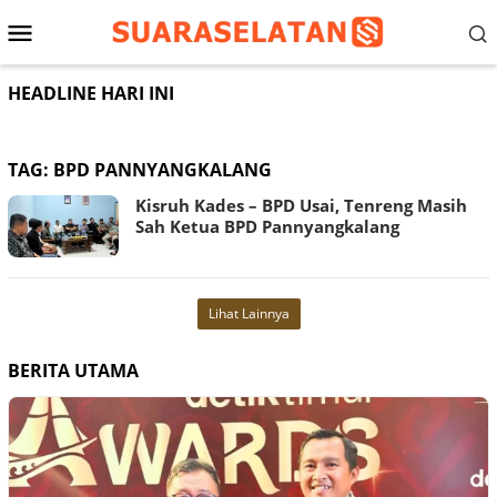
Loncat
Menu
ke
konten
Mobile
HEADLINE HARI INI
TAG:
BPD PANNYANGKALANG
Kisruh Kades – BPD Usai, Tenreng Masih
Sah Ketua BPD Pannyangkalang
Lihat Lainnya
BERITA UTAMA