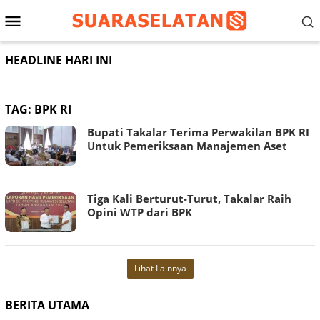
Loncat
Menu
ke
konten
Mobile
HEADLINE HARI INI
TAG:
BPK RI
Bupati Takalar Terima Perwakilan BPK RI
Untuk Pemeriksaan Manajemen Aset
Tiga Kali Berturut-Turut, Takalar Raih
Opini WTP dari BPK
Lihat Lainnya
BERITA UTAMA