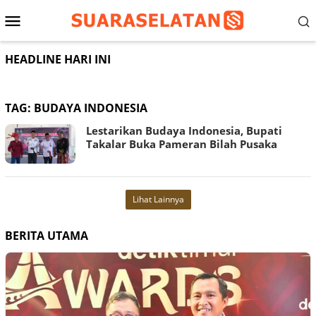
Loncat
Menu
ke
konten
Mobile
HEADLINE HARI INI
TAG:
BUDAYA INDONESIA
Lestarikan Budaya Indonesia, Bupati
Takalar Buka Pameran Bilah Pusaka
Lihat Lainnya
BERITA UTAMA