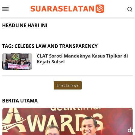
Loncat
Menu
ke
konten
Mobile
HEADLINE HARI INI
TAG:
CELEBES LAW AND TRANSPARENCY
CLAT Soroti Mandeknya Kasus Tipikor di
Kejati Sulsel
Lihat Lainnya
BERITA UTAMA