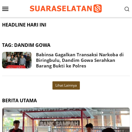
Loncat
Menu
ke
konten
Mobile
HEADLINE HARI INI
TAG:
DANDIM GOWA
Babinsa Gagalkan Transaksi Narkoba di
Biringbulu, Dandim Gowa Serahkan
Barang Bukti ke Polres
Lihat Lainnya
BERITA UTAMA