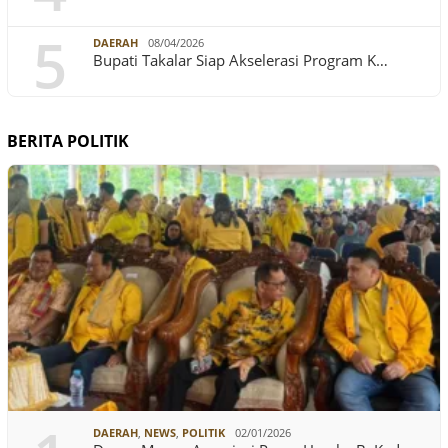
5
DAERAH
08/04/2026
Bupati Takalar Siap Akselerasi Program K…
BERITA POLITIK
DAERAH
,
NEWS
,
POLITIK
02/01/2026