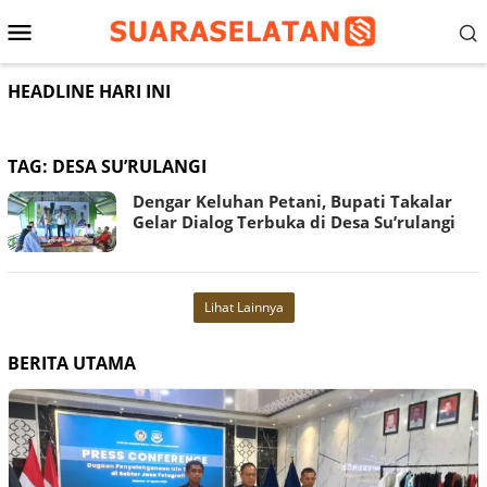
Loncat
Menu
ke
konten
Mobile
HEADLINE HARI INI
TAG:
DESA SU’RULANGI
Dengar Keluhan Petani, Bupati Takalar
Gelar Dialog Terbuka di Desa Su’rulangi
Lihat Lainnya
BERITA UTAMA