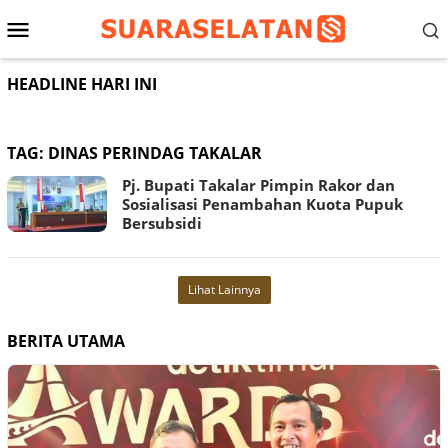
Loncat
Menu
ke
konten
Mobile
HEADLINE HARI INI
TAG:
DINAS PERINDAG TAKALAR
Pj. Bupati Takalar Pimpin Rakor dan
Sosialisasi Penambahan Kuota Pupuk
Bersubsidi
Lihat Lainnya
BERITA UTAMA