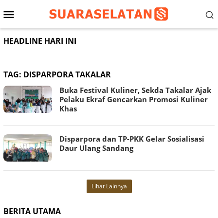
Loncat
Menu
ke
konten
Mobile
HEADLINE HARI INI
TAG:
DISPARPORA TAKALAR
Buka Festival Kuliner, Sekda Takalar Ajak
Pelaku Ekraf Gencarkan Promosi Kuliner
Khas
Disparpora dan TP-PKK Gelar Sosialisasi
Daur Ulang Sandang
Lihat Lainnya
BERITA UTAMA