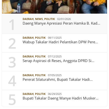
1
DAERAH
,
NEWS
,
POLITIK
02/01/2026
Daeng Manye Apresiasi Peran Hamka B. Kad…
2
DAERAH
,
POLITIK
08/11/2025
Wabup Takalar Hadiri Pelantikan DPW Pere…
3
DAERAH
,
POLITIK
07/12/2025
Serap Aspirasi di Reses, Anggota DPRD Si…
4
DAERAH
,
POLITIK
07/05/2025
Pererat Silaturahmi, Bupati Takalar Hadi…
5
DAERAH
,
POLITIK
06/29/2025
Bupati Takalar Daeng Manye Hadiri Musker…