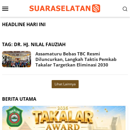
Loncat
Menu
ke
konten
Mobile
HEADLINE HARI INI
TAG:
DR. HJ. NILAL FAUZIAH
Assamaturu Bebas TBC Resmi
Diluncurkan, Langkah Taktis Pemkab
Takalar Targetkan Eliminasi 2030
Lihat Lainnya
BERITA UTAMA