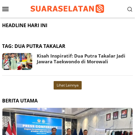
Loncat
Menu
ke
konten
Mobile
HEADLINE HARI INI
TAG:
DUA PUTRA TAKALAR
Kisah Inspiratif: Dua Putra Takalar Jadi
Jawara Taekwondo di Morowali
Lihat Lainnya
BERITA UTAMA