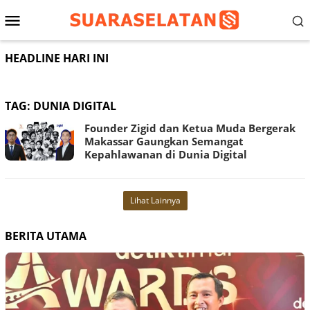
Loncat
Menu
ke
konten
Mobile
HEADLINE HARI INI
TAG:
DUNIA DIGITAL
Founder Zigid dan Ketua Muda Bergerak
Makassar Gaungkan Semangat
Kepahlawanan di Dunia Digital
Lihat Lainnya
BERITA UTAMA