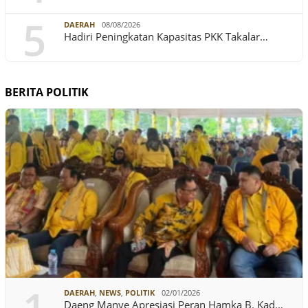
5
DAERAH
08/08/2026
Hadiri Peningkatan Kapasitas PKK Takalar…
BERITA POLITIK
DAERAH
,
NEWS
,
POLITIK
02/01/2026
Daeng Manye Apresiasi Peran Hamka B. Kad…