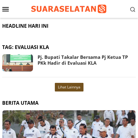
Loncat
Menu
ke
konten
Mobile
HEADLINE HARI INI
TAG:
EVALUASI KLA
Pj. Bupati Takalar Bersama Pj Ketua TP
PKk Hadir di Evaluasi KLA
Lihat Lainnya
BERITA UTAMA