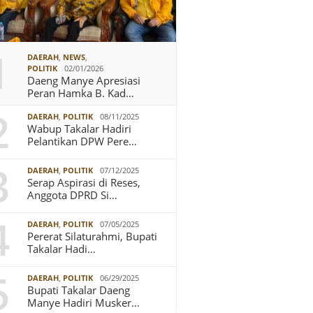
1
DAERAH
,
NEWS
,
POLITIK
02/01/2026
Daeng Manye Apresiasi
Peran Hamka B. Kad…
2
DAERAH
,
POLITIK
08/11/2025
Wabup Takalar Hadiri
Pelantikan DPW Pere…
3
DAERAH
,
POLITIK
07/12/2025
Serap Aspirasi di Reses,
Anggota DPRD Si…
4
DAERAH
,
POLITIK
07/05/2025
Pererat Silaturahmi, Bupati
Takalar Hadi…
5
DAERAH
,
POLITIK
06/29/2025
Bupati Takalar Daeng
Manye Hadiri Musker…