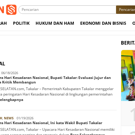
Pencaria
RAH
POLITIK
HUKUM DAN HAM
EKONOMI DAN BISNIS
BERI
AL
abbani
06/18/2026
a Hari Kesadaran Nasional, Bupati Takalar: Evaluasi Jujur dan
a Kritik Membangun
ELATAN.com, Takalar – Pemerintah Kabupaten Takalar menggelar
a peringatan Hari Kesadaran Nasional di lingkungan pemerintahan
Selengkapnya
Rabbani
H
,
NEWS
01/19/2026
a Hari Kesadaran Nasional, Ini kata Wakil Bupati Takalar
ELATAN.com, Takalar – Upacara Hari Kesadaran Nasional memiliki
yang sangat penting dan strategis dalam
Baca Selengkapnya