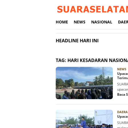
Loncat
ke
konten
HOME
NEWS
NASIONAL
DAE
HEADLINE HARI INI
TAG:
HARI KESADARAN NASION
R
NEWS
Upacar
Terim
SUARAS
upacar
Baca 
DAERA
Upacar
SUARAS
makna 