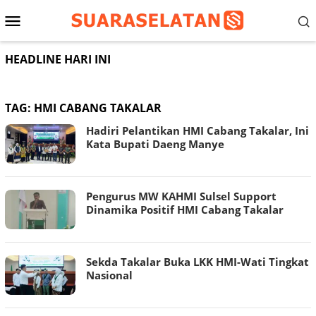
Loncat
Menu
ke
konten
Mobile
HEADLINE HARI INI
TAG:
HMI CABANG TAKALAR
Hadiri Pelantikan HMI Cabang Takalar, Ini
Kata Bupati Daeng Manye
Pengurus MW KAHMI Sulsel Support
Dinamika Positif HMI Cabang Takalar
Sekda Takalar Buka LKK HMI-Wati Tingkat
Nasional