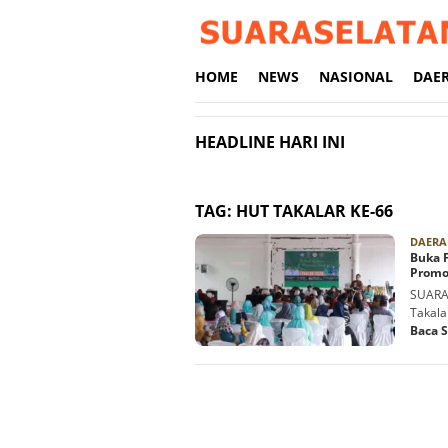
Loncat
ke
konten
HOME
NEWS
NASIONAL
DAE
HEADLINE HARI INI
TAG:
HUT TAKALAR KE-66
DAERA
Buka F
Promo
SUARAS
Takala
Baca 