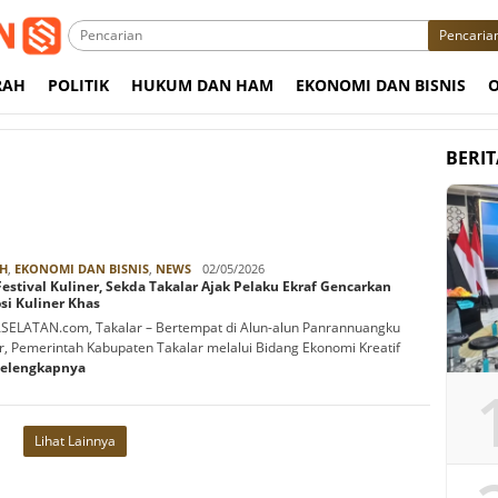
Pencaria
RAH
POLITIK
HUKUM DAN HAM
EKONOMI DAN BISNIS
BERI
Rabbani
H
,
EKONOMI DAN BISNIS
,
NEWS
02/05/2026
estival Kuliner, Sekda Takalar Ajak Pelaku Ekraf Gencarkan
si Kuliner Khas
ELATAN.com, Takalar – Bertempat di Alun-alun Panrannuangku
r, Pemerintah Kabupaten Takalar melalui Bidang Ekonomi Kreatif
Selengkapnya
Lihat Lainnya