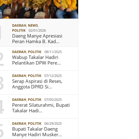
1
DAERAH
,
NEWS
,
POLITIK
02/01/2026
Daeng Manye Apresiasi
Peran Hamka B. Kad…
2
DAERAH
,
POLITIK
08/11/2025
Wabup Takalar Hadiri
Pelantikan DPW Pere…
3
DAERAH
,
POLITIK
07/12/2025
Serap Aspirasi di Reses,
Anggota DPRD Si…
4
DAERAH
,
POLITIK
07/05/2025
Pererat Silaturahmi, Bupati
Takalar Hadi…
5
DAERAH
,
POLITIK
06/29/2025
Bupati Takalar Daeng
Manye Hadiri Musker…