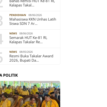
2
Bahas Remisi HUT Ke-81 RI,
Kalapas Takal…
3
PENDIDIKAN
08/06/2026
Mahasiswa KKN Unhas Latih
Siswa SDN 7 Ar…
4
NEWS
08/06/2026
Semarak HUT Ke-81 RI,
Kalapas Takalar Re…
5
NEWS
08/05/2026
Resmi Buka Takalar Award
2026, Bupati Da…
A POLITIK