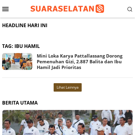
Loncat
Menu
ke
konten
Mobile
HEADLINE HARI INI
TAG:
IBU HAMIL
Mini Loka Karya Pattallassang Dorong
Pemenuhan Gizi, 2.887 Balita dan Ibu
Hamil Jadi Prioritas
Lihat Lainnya
BERITA UTAMA