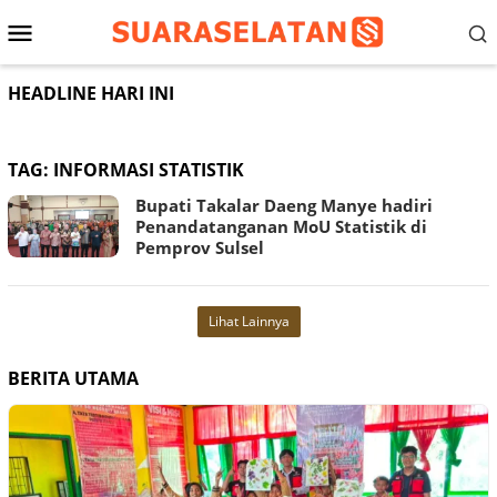
Loncat
Menu
ke
konten
Mobile
HEADLINE HARI INI
TAG:
INFORMASI STATISTIK
Bupati Takalar Daeng Manye hadiri
Penandatanganan MoU Statistik di
Pemprov Sulsel
Lihat Lainnya
BERITA UTAMA