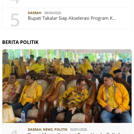
5
DAERAH
08/04/2026
Bupati Takalar Siap Akselerasi Program K…
BERITA POLITIK
DAERAH
,
NEWS
,
POLITIK
02/01/2026