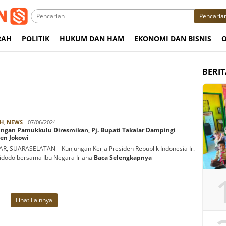
Pencaria
RAH
POLITIK
HUKUM DAN HAM
EKONOMI DAN BISNIS
BERI
Rabbani
H
,
NEWS
07/06/2024
ngan Pamukkulu Diresmikan, Pj. Bupati Takalar Dampingi
en Jokowi
R, SUARASELATAN – Kunjungan Kerja Presiden Republik Indonesia Ir.
idodo bersama Ibu Negara Iriana
Baca Selengkapnya
Lihat Lainnya