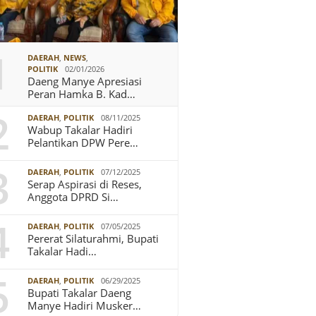
1
DAERAH
,
NEWS
,
POLITIK
02/01/2026
Daeng Manye Apresiasi
Peran Hamka B. Kad…
2
DAERAH
,
POLITIK
08/11/2025
Wabup Takalar Hadiri
Pelantikan DPW Pere…
3
DAERAH
,
POLITIK
07/12/2025
Serap Aspirasi di Reses,
Anggota DPRD Si…
4
DAERAH
,
POLITIK
07/05/2025
Pererat Silaturahmi, Bupati
Takalar Hadi…
5
DAERAH
,
POLITIK
06/29/2025
Bupati Takalar Daeng
Manye Hadiri Musker…