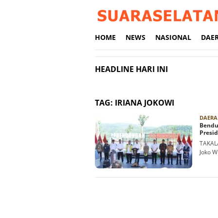
Loncat
ke
konten
HOME
NEWS
NASIONAL
DAE
HEADLINE HARI INI
TAG:
IRIANA JOKOWI
DAERA
Bendu
Presid
TAKALA
Joko W