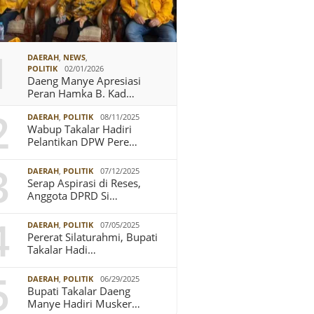
1
DAERAH
,
NEWS
,
POLITIK
02/01/2026
Daeng Manye Apresiasi
Peran Hamka B. Kad…
2
DAERAH
,
POLITIK
08/11/2025
Wabup Takalar Hadiri
Pelantikan DPW Pere…
3
DAERAH
,
POLITIK
07/12/2025
Serap Aspirasi di Reses,
Anggota DPRD Si…
4
DAERAH
,
POLITIK
07/05/2025
Pererat Silaturahmi, Bupati
Takalar Hadi…
5
DAERAH
,
POLITIK
06/29/2025
Bupati Takalar Daeng
Manye Hadiri Musker…