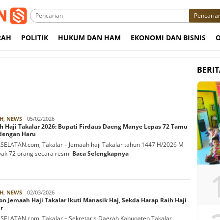
Pencaria
RAH
POLITIK
HUKUM DAN HAM
EKONOMI DAN BISNIS
BERI
Rabbani
H
,
NEWS
05/02/2026
h Haji Takalar 2026: Bupati Firdaus Daeng Manye Lepas 72 Tamu
 dengan Haru
ELATAN.com, Takalar – Jemaah haji Takalar tahun 1447 H/2026 M
ak 72 orang secara resmi
Baca Selengkapnya
Rabbani
H
,
NEWS
02/03/2026
on Jemaah Haji Takalar Ikuti Manasik Haj, Sekda Harap Raih Haji
r
ELATAN.com, Takalar – Sekretaris Daerah Kabupaten Takalar,