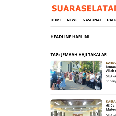
Loncat
ke
konten
HOME
NEWS
NASIONAL
DAE
HEADLINE HARI INI
TAG:
JEMAAH HAJI TAKALAR
DAERA
Jemaa
Allah
SUARAS
sebany
DAERA
68 Cal
Mabru
SUARAS