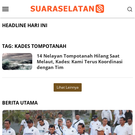
Loncat
Menu
ke
konten
Mobile
HEADLINE HARI INI
TAG:
KADES TOMPOTANAH
14 Nelayan Tompotanah Hilang Saat
Melaut, Kades: Kami Terus Koordinasi
dengan Tim
Lihat Lainnya
BERITA UTAMA