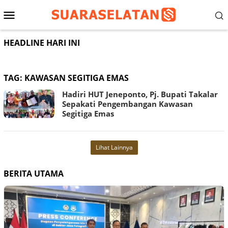
Loncat
Menu
ke
konten
Mobile
HEADLINE HARI INI
TAG:
KAWASAN SEGITIGA EMAS
Hadiri HUT Jeneponto, Pj. Bupati Takalar
Sepakati Pengembangan Kawasan
Segitiga Emas
Lihat Lainnya
BERITA UTAMA