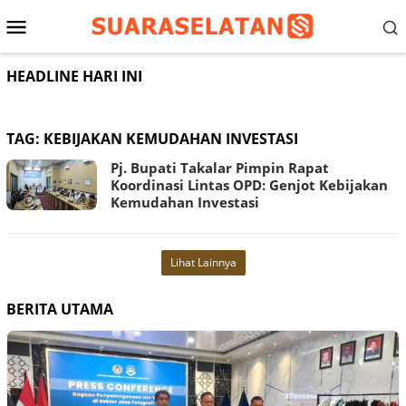
Loncat
Menu
ke
konten
Mobile
HEADLINE HARI INI
TAG:
KEBIJAKAN KEMUDAHAN INVESTASI
Pj. Bupati Takalar Pimpin Rapat
Koordinasi Lintas OPD: Genjot Kebijakan
Kemudahan Investasi
Lihat Lainnya
BERITA UTAMA