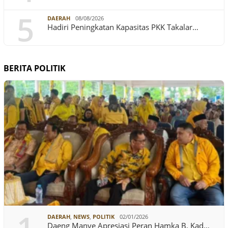
5
DAERAH
08/08/2026
Hadiri Peningkatan Kapasitas PKK Takalar…
BERITA POLITIK
DAERAH
,
NEWS
,
POLITIK
02/01/2026
Daeng Manye Apresiasi Peran Hamka B. Kad…