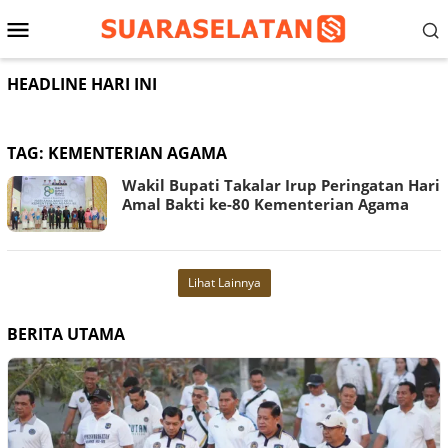
Loncat
Menu
ke
konten
Mobile
HEADLINE HARI INI
TAG:
KEMENTERIAN AGAMA
Wakil Bupati Takalar Irup Peringatan Hari
Amal Bakti ke-80 Kementerian Agama
Lihat Lainnya
BERITA UTAMA