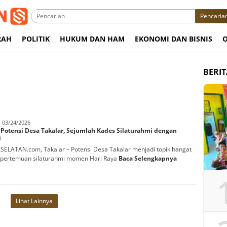
Pencaria
RAH
POLITIK
HUKUM DAN HAM
EKONOMI DAN BISNIS
BERI
abbani
03/24/2026
 Potensi Desa Takalar, Sejumlah Kades Silaturahmi dengan
i
ELATAN.com, Takalar – Potensi Desa Takalar menjadi topik hangat
pertemuan silaturahmi momen Hari Raya
Baca Selengkapnya
Lihat Lainnya