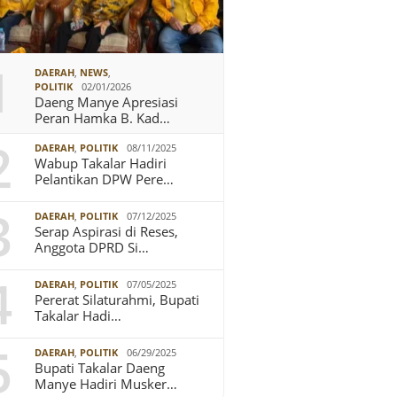
1
DAERAH
,
NEWS
,
POLITIK
02/01/2026
Daeng Manye Apresiasi
Peran Hamka B. Kad…
2
DAERAH
,
POLITIK
08/11/2025
Wabup Takalar Hadiri
Pelantikan DPW Pere…
3
DAERAH
,
POLITIK
07/12/2025
Serap Aspirasi di Reses,
Anggota DPRD Si…
4
DAERAH
,
POLITIK
07/05/2025
Pererat Silaturahmi, Bupati
Takalar Hadi…
5
DAERAH
,
POLITIK
06/29/2025
Bupati Takalar Daeng
Manye Hadiri Musker…