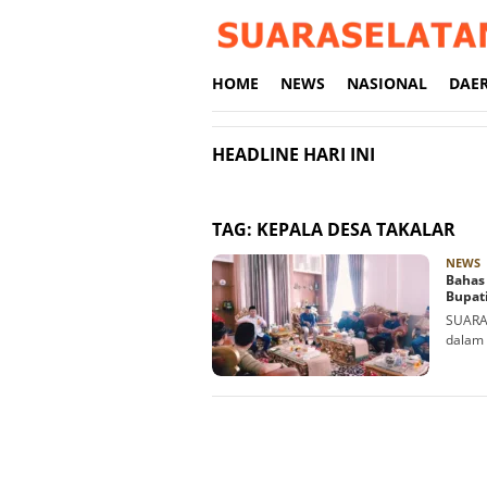
Loncat
ke
konten
HOME
NEWS
NASIONAL
DAE
HEADLINE HARI INI
TAG:
KEPALA DESA TAKALAR
R
NEWS
Bahas
Bupat
SUARAS
dalam 