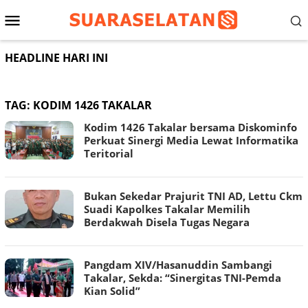
Loncat
Menu
ke
konten
Mobile
HEADLINE HARI INI
TAG:
KODIM 1426 TAKALAR
Kodim 1426 Takalar bersama Diskominfo
Perkuat Sinergi Media Lewat Informatika
Teritorial
Bukan Sekedar Prajurit TNI AD, Lettu Ckm
Suadi Kapolkes Takalar Memilih
Berdakwah Disela Tugas Negara
Pangdam XIV/Hasanuddin Sambangi
Takalar, Sekda: “Sinergitas TNI-Pemda
Kian Solid”