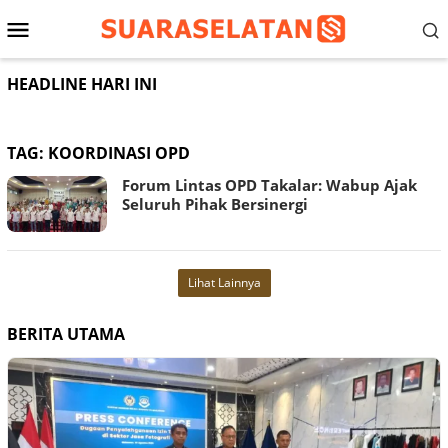
Loncat
Menu
ke
konten
Mobile
HEADLINE HARI INI
TAG:
KOORDINASI OPD
Forum Lintas OPD Takalar: Wabup Ajak
Seluruh Pihak Bersinergi
Lihat Lainnya
BERITA UTAMA